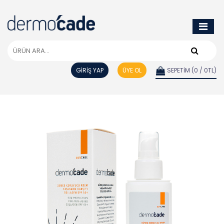
GİRİŞ YAP
ÜYE OL
SEPETİM (0 / 0TL)