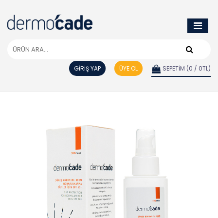
GİRİŞ YAP
ÜYE OL
SEPETİM (0 / 0TL)