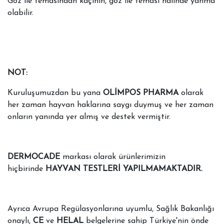
Göz ile temasından kaçının, göz ile teması halinde yanma
olabilir.
NOT:
Kuruluşumuzdan bu yana
OLİMPOS PHARMA
olarak
her zaman hayvan haklarına saygı duymuş ve her zaman
onların yanında yer almış ve destek vermiştir.
DERMOCADE
markası olarak ürünlerimizin
hiçbirinde
HAYVAN TESTLERİ YAPILMAMAKTADIR.
Ayrıca Avrupa Regülasyonlarına uyumlu, Sağlık Bakanlığı
onaylı,
CE
ve
HELAL
belgelerine sahip Türkiye'nin önde