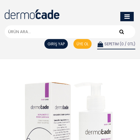
GİRİŞ YAP
ÜYE OL
SEPETİM (0 / 0TL)