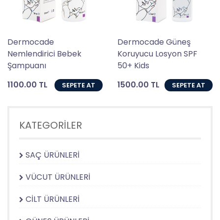
Dermocade
Dermocade Güneş
Nemlendirici Bebek
Koruyucu Losyon SPF
Şampuanı
50+ Kids
1100.00 TL
1500.00 TL
SEPETE AT
SEPETE AT
KATEGORİLER
SAÇ ÜRÜNLERİ
VÜCUT ÜRÜNLERİ
CİLT ÜRÜNLERİ