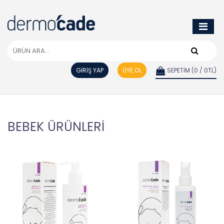
GİRİŞ YAP
ÜYE OL
SEPETİM (0 / 0TL)
BEBEK ÜRÜNLERİ